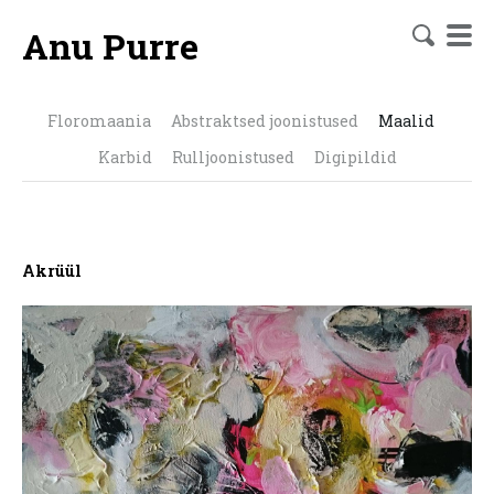
Anu Purre
Floromaania
Abstraktsed joonistused
Maalid
Karbid
Rulljoonistused
Digipildid
Akrüül