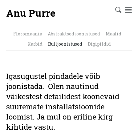
Anu Purre
Floromaania
Abstraktsed joonistused
Maalid
Karbid
Rulljoonistused
Digipildid
Igasugustel pindadele võib
joonistada. Olen nautinud
väikestest detailidest koonevaid
suuremate installatsioonide
loomist. Ja mul on eriline kirg
kihtide vastu.