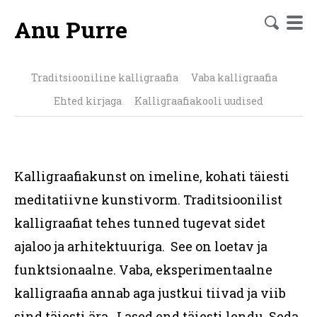
Anu Purre
Traditsiooniline kalligraafia
Vaba kalligraafia
Ehted kirjaga
Kalligraafiakooli uudised
Kalligraafiakunst on imeline, kohati täiesti
meditatiivne kunstivorm. Traditsioonilist
kalligraafiat tehes tunned tugevat sidet
ajaloo ja arhitektuuriga. See on loetav ja
funktsionaalne. Vaba, eksperimentaalne
kalligraafia annab aga justkui tiivad ja viib
sind täiesti ära. Lased end täiesti lendu. Seda