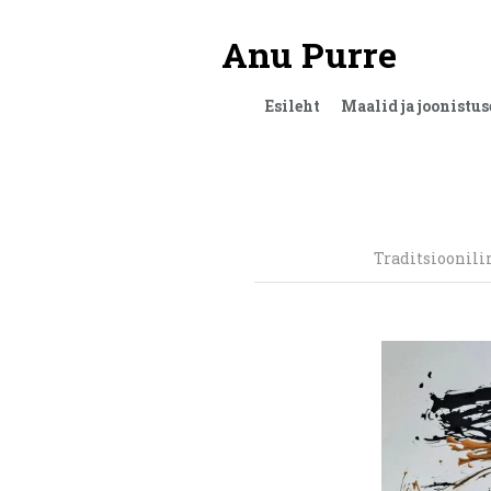
Anu Purre
Esileht
Maalid ja joonistus
Traditsioonili