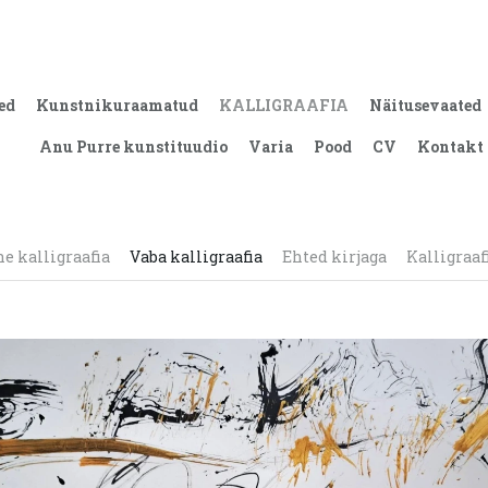
ed
Kunstnikuraamatud
KALLIGRAAFIA
Näitusevaated
Anu Purre kunstituudio
Varia
Pood
CV
Kontakt
ne kalligraafia
Vaba kalligraafia
Ehted kirjaga
Kalligraaf